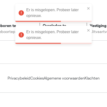
Er is misgelopen. Probeer later
opnieuw.
boren te
Overleden te
Vestiging
eboorteplaats
Overlijdensplaats
Uitvaartv
Er is misgelopen. Probeer later
opnieuw.
Privacybeleid
Cookies
Algemene voorwaarden
Klachten