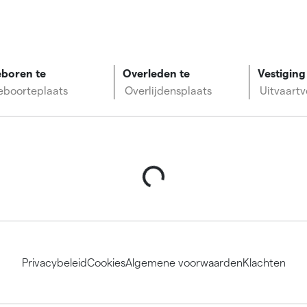
boren te
Overleden te
Vestiging
eboorteplaats
Overlijdensplaats
Uitvaartv
Privacybeleid
Cookies
Algemene voorwaarden
Klachten