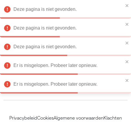
Condoleances
Deze pagina is niet gevonden.
nl
Deze pagina is niet gevonden.
Deze pagina is niet gevonden.
Overleden te
Vestiging
Overlijdensplaats
Uitvaartvestiging
Er is misgelopen. Probeer later opnieuw.
Er is misgelopen. Probeer later opnieuw.
Privacybeleid
Cookies
Algemene voorwaarden
Klachten