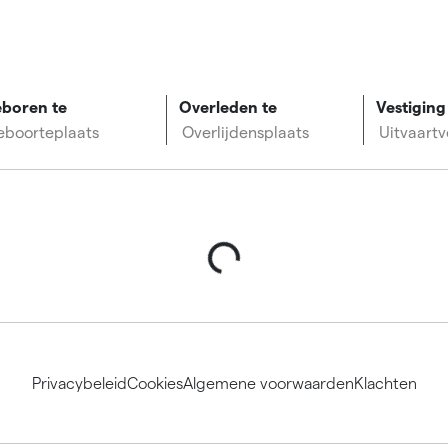
boren te
Overleden te
Vestiging
eboorteplaats
Overlijdensplaats
Uitvaartv
Privacybeleid
Cookies
Algemene voorwaarden
Klachten